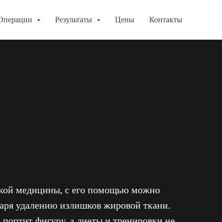
Операции
Результаты
Цены
Контакты
ской медицины, с его помощью можно
даря удалению излишков жировой ткани.
 портит фигуру, а диеты и тренировки не