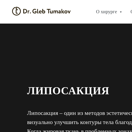
О хирурге
ЛИПОСАКЦИЯ
Липосакция – один из методов эстетиче
визуально улучшить контуры тела благо
Когда жировая ткань в проблемных зонах