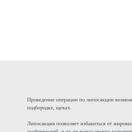
Проведение операции по липосакции возможно 
подбородке, щеках.
Липосакция позволяет избавиться от жировых
особенностей, и их не всегда можно устран